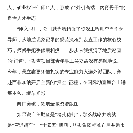
人、矿业权评估师11人，形成了“外引高端、内育骨干”的
良性人才生态。
“刚入职时，公司就为我指派了资深工程师李肖作为
导师，从地质现象记录的规范流程到勘查工作的核心技
巧，师傅手把手倾囊相授，一步步带我摸清了地质勘查
的‘门道’。”勘查项目部青年职工吴立鑫深有感触地说。
今年，吴立鑫更凭借扎实的专业能力入选外派团队，奔
赴西非加纳开启全新的“探金”征程，在国际勘查舞台上锤
炼本领、绽放光彩。
向广突破，拓展全域资源版图
如果说自主勘查是“稳扎稳打”，那么战略并购就
是“弯道超车”。“十四五”期间，地勘集团精准布局并购市