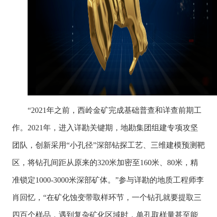
“2021年之前，西岭金矿完成基础普查和详查前期工
作。2021年，进入详勘关键期，地勘集团组建专项攻坚
团队，创新采用“小孔径”深部钻探工艺、三维建模预测靶
区，将钻孔间距从原来的320米加密至160米、80米，精
准锁定1000-3000米深部矿体。”参与详勘的地质工程师李
肖回忆，“在矿化蚀变带取样环节，一个钻孔就要提取三
四百个样品，遇到复杂矿化区域时，单孔取样量甚至能