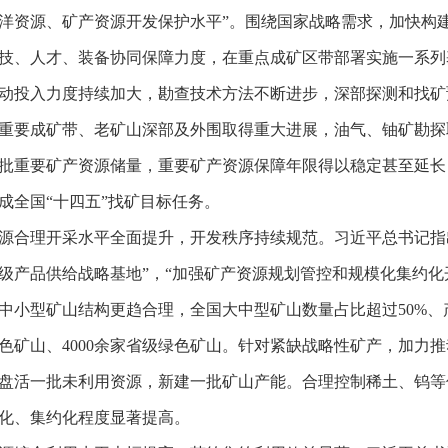
洋资源、矿产资源开发保护水平”。围绕国家战略需求，加快构建
技、人才、装备协同保障力度，在重点成矿区带部署实施一系列
动投入力度持续加大，勘查技术方法不断进步，深部探测和找矿
重要成矿带、老矿山深部及外围取得重大进展，油气、铀矿勘探
批重要矿产资源储量，重要矿产资源保障年限得以稳定甚至延长
成全国“十四五”找矿目标任务。
源合理开采水平全面提升，开发秩序持续规范。习近平总书记指
级产品供给战略基地”，“加强矿产资源规划管控和规模化集约化
中小型矿山结构更趋合理，全国大中型矿山数量占比超过50%、产
色矿山、4000余家省级绿色矿山。针对紧缺战略性矿产，加力
盘活一批未利用资源，新建一批矿山产能。合理控制稀土、钨等
化、集约化程度显著提高。