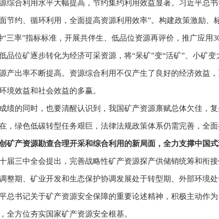
源综合利用水平大幅提高，节约集约利用效益显著。习近平总书
面节约、循环利用，全面提高资源利用效率”。构建政策激励、
矿种“三率”指标标准，开展共伴生、低品位资源再评价，推广应用
低品位矿逐步转化为经济可采资源，将“呆矿”变“活矿”、小矿
源产出率不断提高。资源综合利用不仅产生了良好的经济效益，
环境效益和社会效益的多赢。
成绩的同时，也要清醒认识到，我国矿产资源禀赋总体欠佳，复
在，绿色低碳转型任务艰巨，法律法规政策体系仍需完善，全面
创矿产资源勘查合理开采和综合利用的新局面，全力支撑中国式
十届三中全会提出，完善战略性矿产资源探产供储销统筹和衔接
调整期、矿业开发和生态保护协调发展处于转型期、外部环境处
平总书记关于矿产资源安全保障的重要论述精神，积极主动作为
，全方位夯实国家矿产资源安全根基。