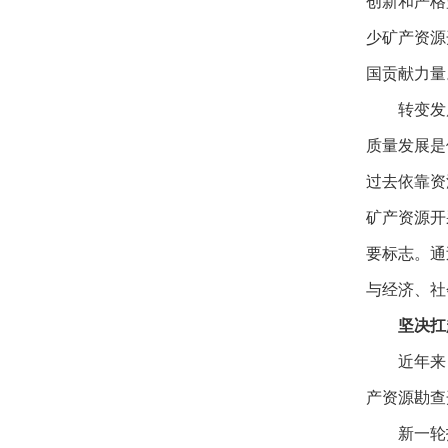
创新和严格
少矿产资源
国贡献力量
转变发
质量发展是
过去依靠资
矿产资源开
要标志。通
与经济、社
坚决扛
近年来
产资源勘查
新一轮